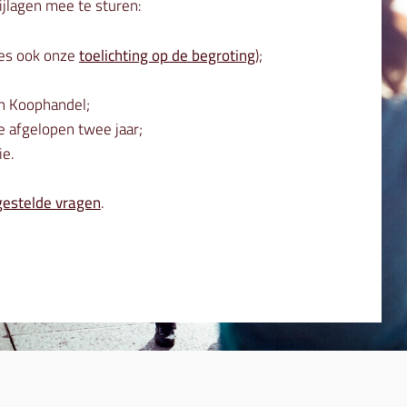
ijlagen mee te sturen:
ees ook onze
toelichting op de begroting
);
an Koophandel;
e afgelopen twee jaar;
ie.
gestelde vragen
.