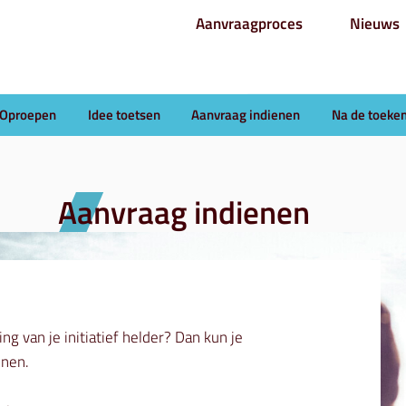
Aanvraagproces
Nieuws
Oproepen
Idee toetsen
Aanvraag indienen
Na de toeke
Aanvraag indienen
ng van je initiatief helder? Dan kun je
enen.