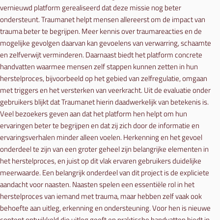
vernieuwd platform gerealiseerd dat deze missie nog beter
ondersteunt. Traumanet helpt mensen allereerst om de impact van
trauma beter te begrijpen. Meer kennis over traumareacties en de
mogelijke gevolgen daarvan kan gevoelens van verwarring, schaamte
en zelfverwijt verminderen. Daarnaast biedt het platform concrete
handvatten waarmee mensen zelf stappen kunnen zetten in hun
herstelproces, bijvoorbeeld op het gebied van zelfregulatie, omgaan
met triggers en het versterken van veerkracht. Uit de evaluatie onder
gebruikers blijkt dat Traumanet hierin daadwerkelijk van betekenis is.
Veel bezoekers geven aan dat het platform hen helpt om hun
ervaringen beter te begrijpen en dat zij zich door de informatie en
ervaringsverhalen minder alleen voelen. Herkenning en het gevoel
onderdeel te zijn van een groter geheel zijn belangrijke elementen in
het herstelproces, en juist op dit vlak ervaren gebruikers duidelijke
meerwaarde. Een belangrijk onderdeel van dit project is de expliciete
aandacht voor naasten. Naasten spelen een essentiële rol in het
herstelproces van iemand met trauma, maar hebben zelf vaak ook
behoefte aan uitleg, erkenning en ondersteuning. Voor hen is nieuwe
content ontwikkeld die uitleg geeft en praktische handvatten biedt in