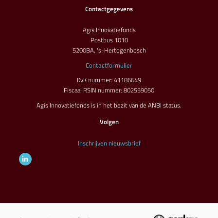
Contactgegevens
Agis Innovatiefonds
Postbus 1010
5200BA, 's-Hertogenbosch
Contactformulier
KvK nummer: 41186649
Fiscaal RSIN nummer: 802559050
Agis Innovatiefonds is in het bezit van de ANBI status.
Volgen
Inschrijven nieuwsbrief