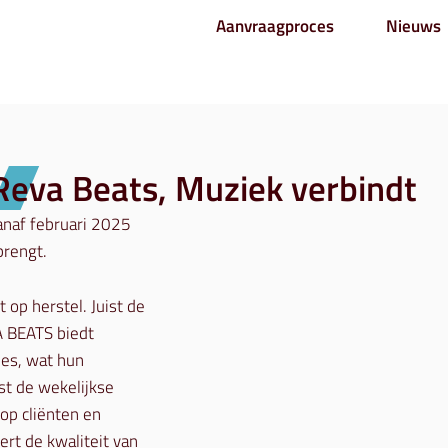
Aanvraagproces
Nieuws
Reva Beats, Muziek verbindt
anaf februari 2025
brengt.
 op herstel. Juist de
A BEATS biedt
ies, wat hun
st de wekelijkse
op cliënten en
ert de kwaliteit van