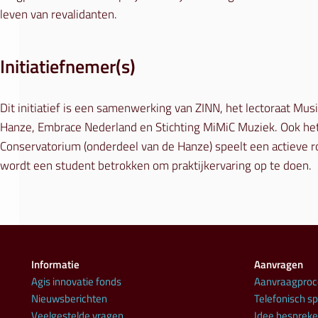
leven van revalidanten.
Initiatiefnemer(s)
Dit initiatief is een samenwerking van ZINN, het lectoraat Musi
Hanze, Embrace Nederland en Stichting MiMiC Muziek. Ook het
Conservatorium (onderdeel van de Hanze) speelt een actieve rol:
wordt een student betrokken om praktijkervaring op te doen.
Informatie
Aanvragen
Agis innovatie fonds
Aanvraagproc
Nieuwsberichten
Telefonisch s
Veelgestelde vragen
Idee besprek