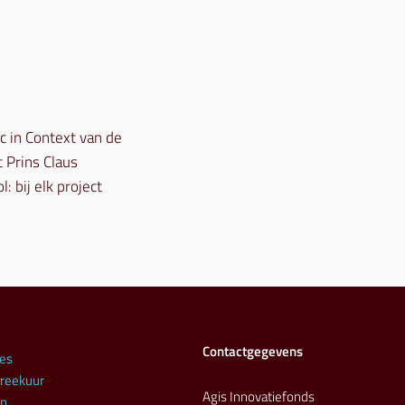
c in Context van de
 Prins Claus
 bij elk project
Contactgegevens
es
preekuur
Agis Innovatiefonds
en