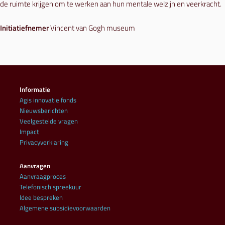
de ruimte krijgen om te werken aan hun mentale welzijn en veerkracht.
Initiatiefnemer
Vincent van Gogh museum
Informatie
Agis innovatie fonds
Nieuwsberichten
Veelgestelde vragen
Impact
Privacyverklaring
Aanvragen
Aanvraagproces
Telefonisch spreekuur
Idee bespreken
Algemene subsidievoorwaarden