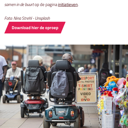
samen in de buurt
op de pagina
initiatieven
.
Foto: Nina Strehl - Unsplash
Download hier de oproep