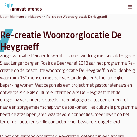
U bent hier:
Home
Initiatieven
Re-creatie Woonzorglocatie De Heygraeff
Re-creatie Woonzorglocatie De
Heygraeff
Zorgorganisatie Reinaerde werkt in samenwerking met social designers
Sjaak Langenberg en Rosé de Beer vanaf 2018 aan het programma Re-
creatie op de beschutte woonzorglocatie De Heygraeff in Woudenberg
waar ruim 160 mensen met een verstandelijke en/of lichamelijke
beperking wonen. Wat begon als een project met gastkunstenaars en
ontwerpers die als culturele intermediairs De Heygraeff met de
omgeving verbinden, is steeds meer uitgegroeid tot een onderzoek
naar een zorggemeenschap van de toekomst. Het culturele programma
heeft de afgelopen jaren waardevolle connecties, meer leven op het
terrein en betekenisvolle contacten voor bewoners opgeleverd.
In het ontwerpend onderzoek ‘Re-creatie: oefenen in een andere